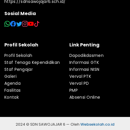
https://sdnsawojajar6.sch.id/
Sosial Media
Profil Sekolah
Link Penting
Profil Sekolah
Dapodikdasmen
Staf Tenaga Kependidikan
Informasi GTK
Staf Pengajar
Informasi NISN
Galeri
Verval PTK
Agenda
Verval PD
Fasilitas
PMP
Kontak
Absensi Online
2024 © SDN SAWOJAJAR 6 — Oleh
Websekolah.co.id