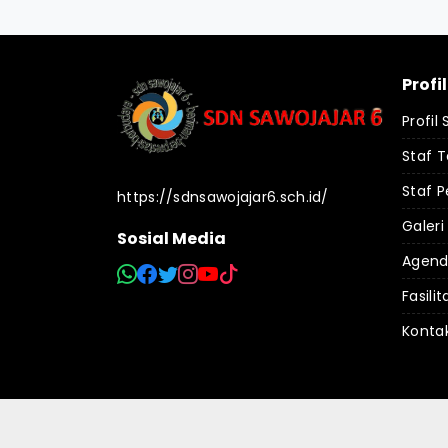
Profi
Profil
Staf 
Staf P
https://sdnsawojajar6.sch.id/
Galeri
Sosial Media
Agen
Fasilit
Konta