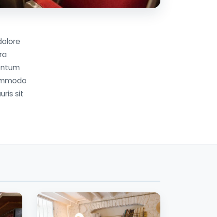
dolore
ra
mentum
 commodo
uris sit