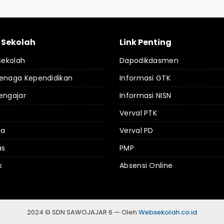
l Sekolah
Link Penting
 Sekolah
Dapodikdasmen
Tenaga Kependidikan
Informasi GTK
engajar
Informasi NISN
Verval PTK
da
Verval PD
as
PMP
k
Absensi Online
2024 © SDN SAWOJAJAR 6 — Oleh
Websekolah.co.id